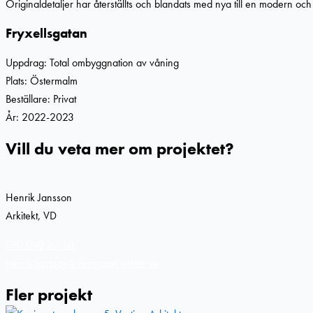
Originaldetaljer har återställts och blandats med nya till en modern och
Fryxellsgatan
Uppdrag: Total ombyggnation av våning
Plats: Östermalm
Beställare: Privat
År: 2022-2023
Vill du veta mer om projektet?
Henrik Jansson
Arkitekt, VD
070-092 37 10
henrik.jansson@vertigoarkitekter.se
Fler projekt