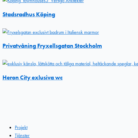
Stadsradhus Köping
Privatvåning Fryxellsgatan Stockholm
Heron City exlusiva wc
Projekt
Tjänster