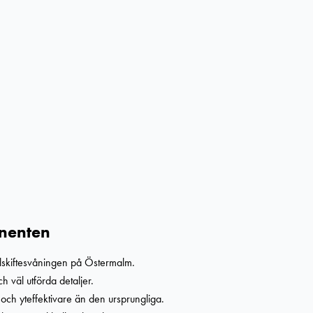
inenten
elskiftesvåningen på Östermalm.
 väl utförda detaljer.
 och yteffektivare än den ursprungliga.