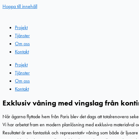
Hoppa till innehåll
Projekt
Tjänster
Om oss
Kontakt
Projekt
Tjänster
Om oss
Kontakt
Exklusiv våning med vingslag från kont
När ägarna flyttade hem från Paris blev det dags att totalrenovera sek
Vi har arbetat fram en modern planlösning med exklusiva materialval och
Resultatet är en fantastisk och representativ våning som både är ljusare