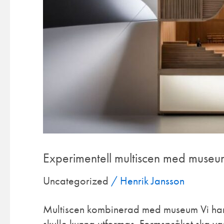
Experimentell multiscen med muse
Uncategorized
/
Henrik Jansson
Multiscen kombinerad med museum Vi har 
skulle kunna utformas. Formspråket ska v