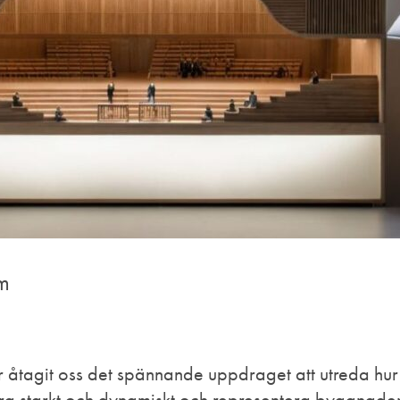
um
åtagit oss det spännande uppdraget att utreda hu
ara starkt och dynamiskt och representera byggnaden