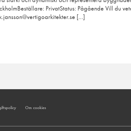
kholmBeställare: PrivatStatus: Pågående Vill du ve
.jansson@vertigoarkitekter.se […]
iftspolicy
Om cookies