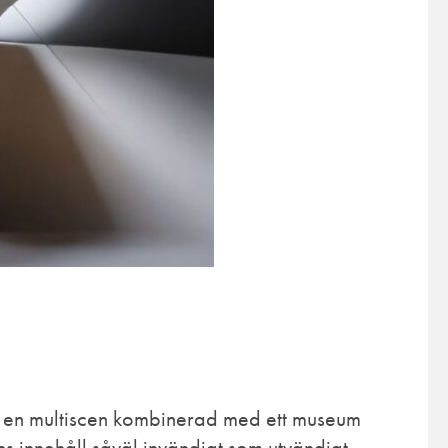
r en multiscen kombinerad med ett museum
s innehåll såväl invändigt som utvändigt.