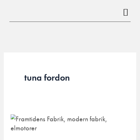
Hoppa
till
innehåll
tuna fordon
Framtidens
Fabrik
Stockholm