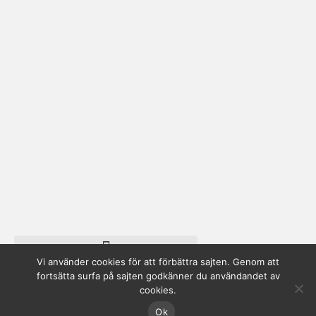
Vi använder cookies för att förbättra sajten. Genom att
fortsätta surfa på sajten godkänner du användandet av
cookies.
© 2025 Vertigo Arkitekter
AB
Ok