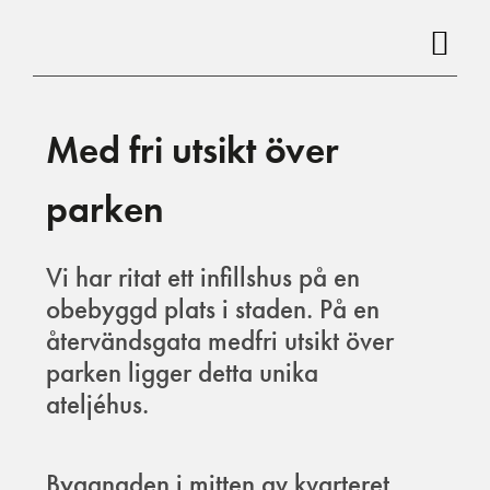
Hoppa
till
innehåll
Med fri utsikt över
parken
Vi har ritat ett infillshus på en
obebyggd plats i staden. På en
återvändsgata medfri utsikt över
parken ligger detta unika
ateljéhus.
Byggnaden i mitten av kvarteret